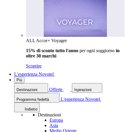
ALL Accor+ Voyager
15% di sconto tutto l'anno
per ogni soggiorno
in
oltre 30 marchi
Scoprire
L'esperienza Novotel
Più
Offerte
Destinazioni
Ispirazioni
L'esperienza Novotel
Programma fedeltà
Indietro
Destinazioni
Europa
Asia
Medio Oriente