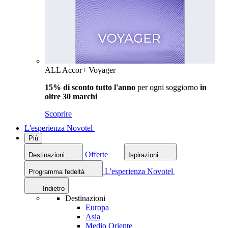
ALL Accor+ Voyager
15% di sconto tutto l'anno
per ogni soggiorno
in
oltre 30 marchi
Scoprire
L'esperienza Novotel
Più
Offerte
Destinazioni
Ispirazioni
L'esperienza Novotel
Programma fedeltà
Indietro
Destinazioni
Europa
Asia
Medio Oriente