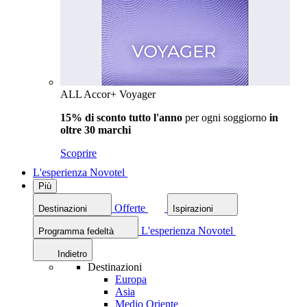
ALL Accor+ Voyager
15% di sconto tutto l'anno
per ogni soggiorno
in
oltre 30 marchi
Scoprire
L'esperienza Novotel
Più
Offerte
Destinazioni
Ispirazioni
L'esperienza Novotel
Programma fedeltà
Indietro
Destinazioni
Europa
Asia
Medio Oriente