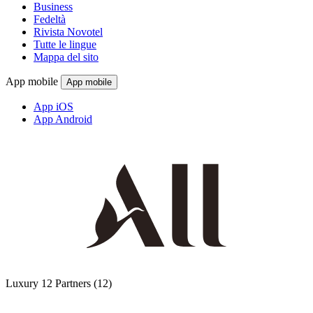
Business
Fedeltà
Rivista Novotel
Tutte le lingue
Mappa del sito
App mobile
App mobile
App iOS
App Android
Luxury
12 Partners
(12)