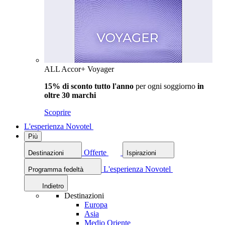
ALL Accor+ Voyager
15% di sconto tutto l'anno
per ogni soggiorno
in
oltre 30 marchi
Scoprire
L'esperienza Novotel
Più
Offerte
Destinazioni
Ispirazioni
L'esperienza Novotel
Programma fedeltà
Indietro
Destinazioni
Europa
Asia
Medio Oriente