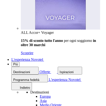
ALL Accor+ Voyager
15% di sconto tutto l'anno
per ogni soggiorno
in
oltre 30 marchi
Scoprire
L'esperienza Novotel
Più
Offerte
Destinazioni
Ispirazioni
L'esperienza Novotel
Programma fedeltà
Indietro
Destinazioni
Europa
Asia
Medio Oriente