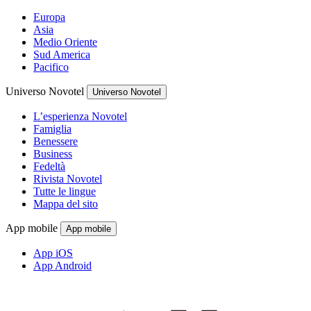
Europa
Asia
Medio Oriente
Sud America
Pacifico
Universo Novotel
Universo Novotel
L’esperienza Novotel
Famiglia
Benessere
Business
Fedeltà
Rivista Novotel
Tutte le lingue
Mappa del sito
App mobile
App mobile
App iOS
App Android