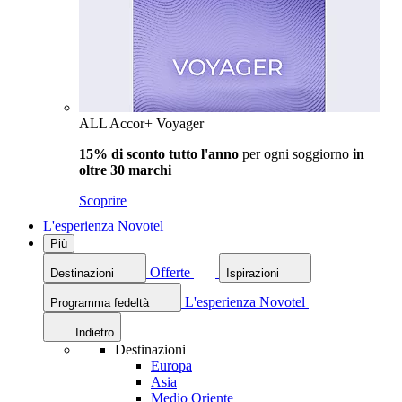
ALL Accor+ Voyager
15% di sconto tutto l'anno
per ogni soggiorno
in
oltre 30 marchi
Scoprire
L'esperienza Novotel
Più
Offerte
Destinazioni
Ispirazioni
L'esperienza Novotel
Programma fedeltà
Indietro
Destinazioni
Europa
Asia
Medio Oriente