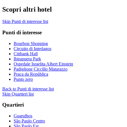
Scopri altri hotel
Skip Punti di interesse list
Punti di interesse
Bourbon Shopping
Circuito di Interlagos
Citibank Hall
Ibirapuera Park
Ospedale Israelita Albert Einstein
Padiglione Ciccillo Matarazzo
Praça da República
Punto zero
Back to Punti di interesse list
Skip Quartieri list
Quartieri
Guarulhos
São Paulo Centro
São Paulo Est