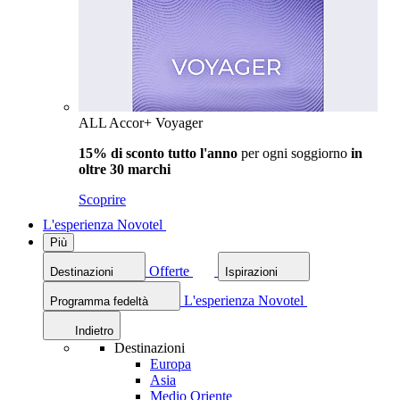
ALL Accor+ Voyager
15% di sconto tutto l'anno
per ogni soggiorno
in
oltre 30 marchi
Scoprire
L'esperienza Novotel
Più
Offerte
Destinazioni
Ispirazioni
L'esperienza Novotel
Programma fedeltà
Indietro
Destinazioni
Europa
Asia
Medio Oriente