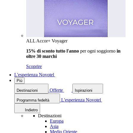
ALL Accor+ Voyager
15% di sconto tutto l'anno
per ogni soggiorno
in
oltre 30 marchi
Scoprire
L'esperienza Novotel
Più
Offerte
Destinazioni
Ispirazioni
L'esperienza Novotel
Programma fedeltà
Indietro
Destinazioni
Europa
Asia
Medio Oriente