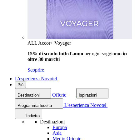
ALL Accor+ Voyager
15% di sconto tutto l'anno
per ogni soggiorno
in
oltre 30 marchi
Scoprire
L'esperienza Novotel
Più
Offerte
Destinazioni
Ispirazioni
L'esperienza Novotel
Programma fedeltà
Indietro
Destinazioni
Europa
Asia
Medio Oriente