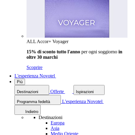
ALL Accor+ Voyager
15% di sconto tutto l'anno
per ogni soggiorno
in
oltre 30 marchi
Scoprire
L'esperienza Novotel
Più
Offerte
Destinazioni
Ispirazioni
L'esperienza Novotel
Programma fedeltà
Indietro
Destinazioni
Europa
Asia
Medio Oriente