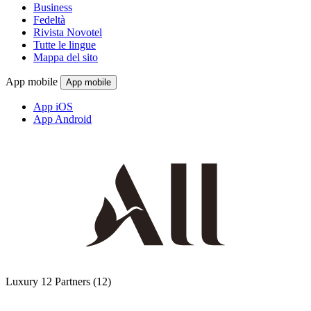
Business
Fedeltà
Rivista Novotel
Tutte le lingue
Mappa del sito
App mobile
App mobile
App iOS
App Android
Luxury
12 Partners
(12)