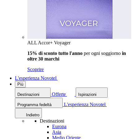
ALL Accor+ Voyager
15% di sconto tutto l'anno
per ogni soggiorno
in
oltre 30 marchi
Scoprire
L'esperienza Novotel
Più
Offerte
Destinazioni
Ispirazioni
L'esperienza Novotel
Programma fedeltà
Indietro
Destinazioni
Europa
Asia
Medio Oriente