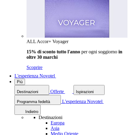
ALL Accor+ Voyager
15% di sconto tutto l'anno
per ogni soggiorno
in
oltre 30 marchi
Scoprire
L'esperienza Novotel
Più
Offerte
Destinazioni
Ispirazioni
L'esperienza Novotel
Programma fedeltà
Indietro
Destinazioni
Europa
Asia
Medio Oriente