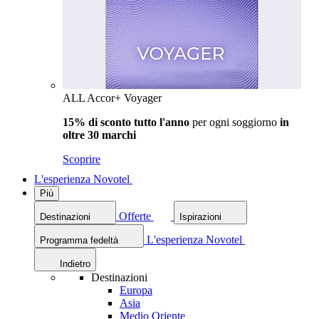
ALL Accor+ Voyager
15% di sconto tutto l'anno
per ogni soggiorno
in
oltre 30 marchi
Scoprire
L'esperienza Novotel
Più
Offerte
Destinazioni
Ispirazioni
L'esperienza Novotel
Programma fedeltà
Indietro
Destinazioni
Europa
Asia
Medio Oriente