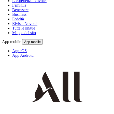
L’esperienza Novotel
Famiglia
Benessere
Business
Fedeltà
Rivista Novotel
Tutte le lingue
Mappa del sito
App mobile
App mobile
App iOS
App Android