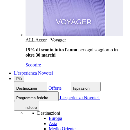
ALL Accor+ Voyager
15% di sconto tutto l'anno
per ogni soggiorno
in
oltre 30 marchi
Scoprire
L'esperienza Novotel
Più
Offerte
Destinazioni
Ispirazioni
L'esperienza Novotel
Programma fedeltà
Indietro
Destinazioni
Europa
Asia
Medio Oriente