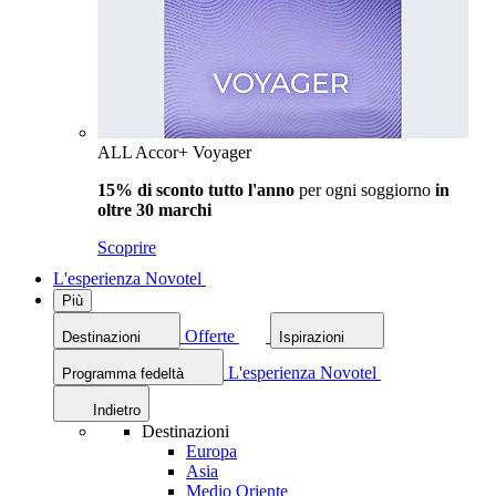
ALL Accor+ Voyager
15% di sconto tutto l'anno
per ogni soggiorno
in
oltre 30 marchi
Scoprire
L'esperienza Novotel
Più
Offerte
Destinazioni
Ispirazioni
L'esperienza Novotel
Programma fedeltà
Indietro
Destinazioni
Europa
Asia
Medio Oriente