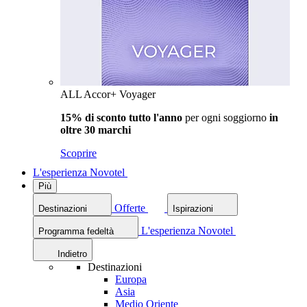
ALL Accor+ Voyager
15% di sconto tutto l'anno
per ogni soggiorno
in
oltre 30 marchi
Scoprire
L'esperienza Novotel
Più
Offerte
Destinazioni
Ispirazioni
L'esperienza Novotel
Programma fedeltà
Indietro
Destinazioni
Europa
Asia
Medio Oriente