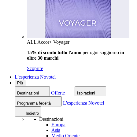
ALL Accor+ Voyager
15% di sconto tutto l'anno
per ogni soggiorno
in
oltre 30 marchi
Scoprire
L'esperienza Novotel
Più
Offerte
Destinazioni
Ispirazioni
L'esperienza Novotel
Programma fedeltà
Indietro
Destinazioni
Europa
Asia
Medio Oriente