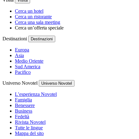
Visita
Cerca un hotel
Cerca un ristorante
Cerca una sala meeting
Cerca un’offerta speciale
Destinazioni
Destinazioni
Europa
Asia
Medio Oriente
Sud America
Pacifico
Universo Novotel
Universo Novotel
L’esperienza Novotel
Famiglia
Benessere
Business
Fedeltà
Rivista Novotel
Tutte le lingue
Mappa del sito