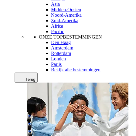
Asia
Midden-Oosten
Noord-Amerika
Zuid-Amerika
Africa
Pacific
ONZE TOPBESTEMMINGEN
Den Haag
Amsterdam
Rotterdam
Londen
Parijs
Bekijk alle bestemmingen
Terug