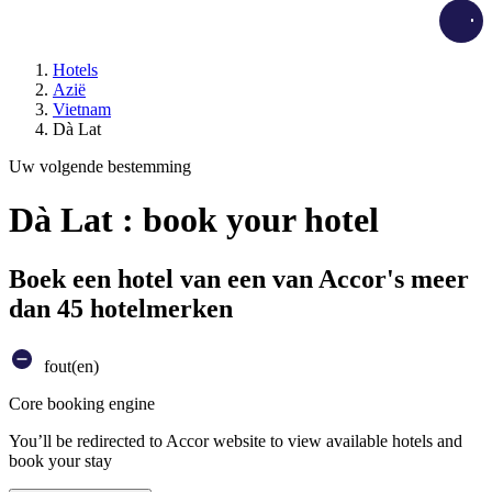
Load
Hotels
Azië
Vietnam
Dà Lat
Uw volgende bestemming
Dà Lat : book your hotel
Boek een hotel van een van Accor's meer
dan 45 hotelmerken
fout(en)
Core booking engine
You’ll be redirected to Accor website to view available hotels and
book your stay