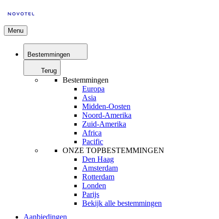
Menu
Bestemmingen
Terug
Bestemmingen
Europa
Asia
Midden-Oosten
Noord-Amerika
Zuid-Amerika
Africa
Pacific
ONZE TOPBESTEMMINGEN
Den Haag
Amsterdam
Rotterdam
Londen
Parijs
Bekijk alle bestemmingen
Aanbiedingen