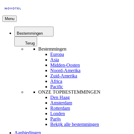
Menu
Bestemmingen
Terug
Bestemmingen
Europa
Asia
Midden-Oosten
Noord-Amerika
Zuid-Amerika
Africa
Pacific
ONZE TOPBESTEMMINGEN
Den Haag
Amsterdam
Rotterdam
Londen
Parijs
Bekijk alle bestemmingen
Aanbiedingen