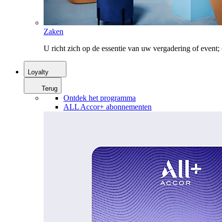
Zaken
U richt zich op de essentie van uw vergadering of event
Loyalty
Terug
Ontdek het programma
ALL Accor+ abonnementen