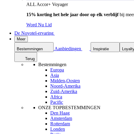
ALL Accor+ Voyager
15% korting het hele jaar door op elk verblijf
bij mee
Word Nu Lid
De Novotel-ervaring
Meer
Aanbiedingen
Bestemmingen
Inspiratie
Loyalt
Terug
Bestemmingen
Europa
Asia
Midden-Oosten
Noord-Amerika
Zuid-Amerika
Africa
Pacific
ONZE TOPBESTEMMINGEN
Den Haag
Amsterdam
Rotterdam
Londen