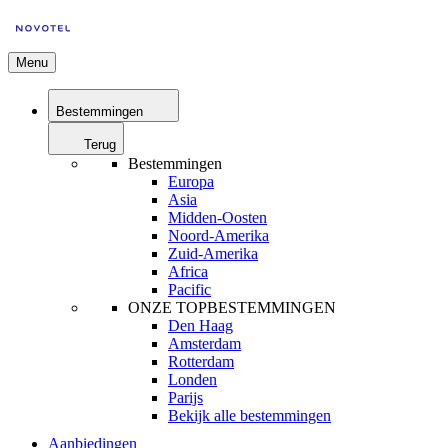
Menu
Bestemmingen
Terug
Bestemmingen
Europa
Asia
Midden-Oosten
Noord-Amerika
Zuid-Amerika
Africa
Pacific
ONZE TOPBESTEMMINGEN
Den Haag
Amsterdam
Rotterdam
Londen
Parijs
Bekijk alle bestemmingen
Aanbiedingen