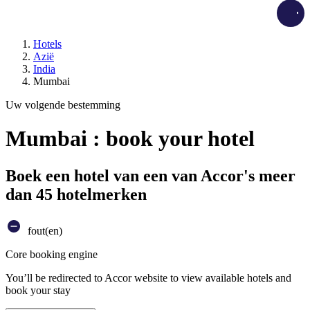
Load
Hotels
Azië
India
Mumbai
Uw volgende bestemming
Mumbai : book your hotel
Boek een hotel van een van Accor's meer
dan 45 hotelmerken
fout(en)
Core booking engine
You’ll be redirected to Accor website to view available hotels and
book your stay