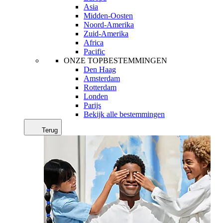
Asia
Midden-Oosten
Noord-Amerika
Zuid-Amerika
Africa
Pacific
ONZE TOPBESTEMMINGEN
Den Haag
Amsterdam
Rotterdam
Londen
Parijs
Bekijk alle bestemmingen
Terug