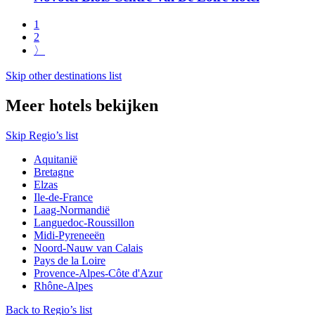
1
2
〉
Skip other destinations list
Meer hotels bekijken
Skip Regio’s list
Aquitanië
Bretagne
Elzas
Ile-de-France
Laag-Normandië
Languedoc-Roussillon
Midi-Pyreneeën
Noord-Nauw van Calais
Pays de la Loire
Provence-Alpes-Côte d'Azur
Rhône-Alpes
Back to Regio’s list