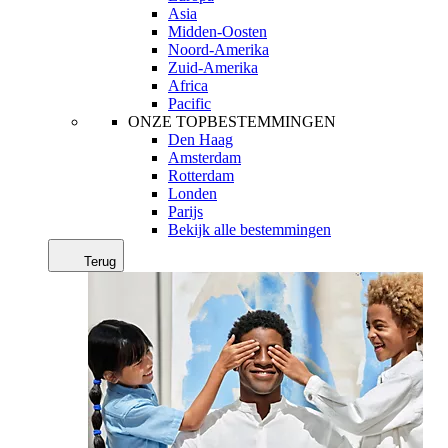
Asia
Midden-Oosten
Noord-Amerika
Zuid-Amerika
Africa
Pacific
ONZE TOPBESTEMMINGEN
Den Haag
Amsterdam
Rotterdam
Londen
Parijs
Bekijk alle bestemmingen
Terug