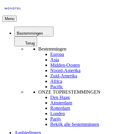
Menu
Bestemmingen
Terug
Bestemmingen
Europa
Asia
Midden-Oosten
Noord-Amerika
Zuid-Amerika
Africa
Pacific
ONZE TOPBESTEMMINGEN
Den Haag
Amsterdam
Rotterdam
Londen
Parijs
Bekijk alle bestemmingen
Aanbiedingen