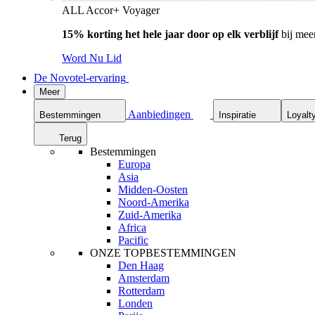
ALL Accor+ Voyager
15% korting het hele jaar door op elk verblijf
bij mee
Word Nu Lid
De Novotel-ervaring
Meer
Aanbiedingen
Bestemmingen
Inspiratie
Loyalt
Terug
Bestemmingen
Europa
Asia
Midden-Oosten
Noord-Amerika
Zuid-Amerika
Africa
Pacific
ONZE TOPBESTEMMINGEN
Den Haag
Amsterdam
Rotterdam
Londen