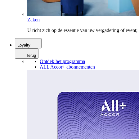
Zaken
U richt zich op de essentie van uw vergadering of event
Loyalty
Terug
Ontdek het programma
ALL Accor+ abonnementen