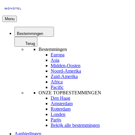
Menu
Bestemmingen
Terug
Bestemmingen
Europa
Asia
Midden-Oosten
Noord-Amerika
Zuid-Amerika
Africa
Pacific
ONZE TOPBESTEMMINGEN
Den Haag
Amsterdam
Rotterdam
Londen
Parijs
Bekijk alle bestemmingen
Aanbiedingen