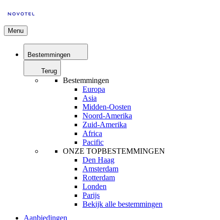
Menu
Bestemmingen
Terug
Bestemmingen
Europa
Asia
Midden-Oosten
Noord-Amerika
Zuid-Amerika
Africa
Pacific
ONZE TOPBESTEMMINGEN
Den Haag
Amsterdam
Rotterdam
Londen
Parijs
Bekijk alle bestemmingen
Aanbiedingen