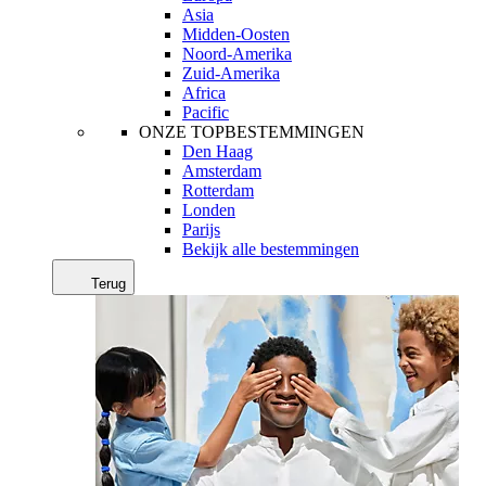
Asia
Midden-Oosten
Noord-Amerika
Zuid-Amerika
Africa
Pacific
ONZE TOPBESTEMMINGEN
Den Haag
Amsterdam
Rotterdam
Londen
Parijs
Bekijk alle bestemmingen
Terug