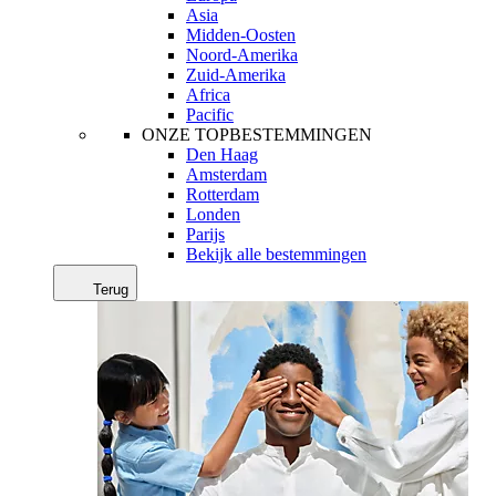
Asia
Midden-Oosten
Noord-Amerika
Zuid-Amerika
Africa
Pacific
ONZE TOPBESTEMMINGEN
Den Haag
Amsterdam
Rotterdam
Londen
Parijs
Bekijk alle bestemmingen
Terug