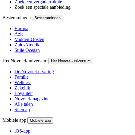
Zoek een vergaderruimte
Zoek een speciale aanbieding
Bestemmingen
Bestemmingen
Europa
Azië
Midden-Oosten
Zuid-Amerika
Stille Oceaan
Het Novotel-universum
Het Novotel-universum
De Novotel-ervaring
Familie
Wellness
Zakelijk
Loyaliteit
Novotel-magazine
Alle talen
Sitemap
Mobiele app
Mobiele app
iOS-app