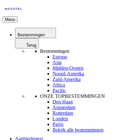
Menu
Bestemmingen
Terug
Bestemmingen
Europa
Asia
Midden-Oosten
Noord-Amerika
Zuid-Amerika
Africa
Pacific
ONZE TOPBESTEMMINGEN
Den Haag
Amsterdam
Rotterdam
Londen
Parijs
Bekijk alle bestemmingen
Aanbiedingen