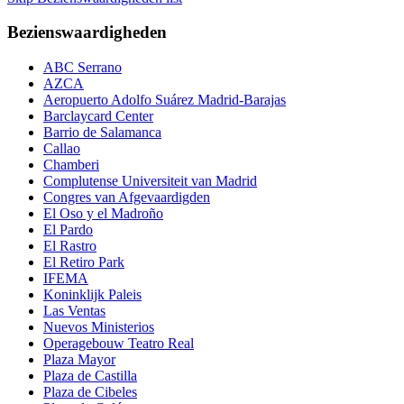
Bezienswaardigheden
ABC Serrano
AZCA
Aeropuerto Adolfo Suárez Madrid-Barajas
Barclaycard Center
Barrio de Salamanca
Callao
Chamberi
Complutense Universiteit van Madrid
Congres van Afgevaardigden
El Oso y el Madroño
El Pardo
El Rastro
El Retiro Park
IFEMA
Koninklijk Paleis
Las Ventas
Nuevos Ministerios
Operagebouw Teatro Real
Plaza Mayor
Plaza de Castilla
Plaza de Cibeles