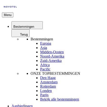
Menu
Bestemmingen
Terug
Bestemmingen
Europa
Asia
Midden-Oosten
Noord-Amerika
Zuid-Amerika
Africa
Pacific
ONZE TOPBESTEMMINGEN
Den Haag
Amsterdam
Rotterdam
Londen
Parijs
Bekijk alle bestemmingen
Aanbiedingen