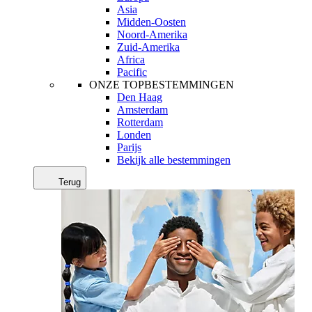
Asia
Midden-Oosten
Noord-Amerika
Zuid-Amerika
Africa
Pacific
ONZE TOPBESTEMMINGEN
Den Haag
Amsterdam
Rotterdam
Londen
Parijs
Bekijk alle bestemmingen
Terug