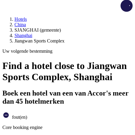
Load
Hotels
China
SJANGHAI (gemeente)
Shanghai
Jiangwan Sports Complex
Uw volgende bestemming
Find a hotel close to Jiangwan
Sports Complex, Shanghai
Boek een hotel van een van Accor's meer
dan 45 hotelmerken
fout(en)
Core booking engine