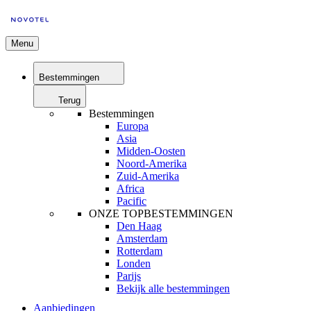
Menu
Bestemmingen
Terug
Bestemmingen
Europa
Asia
Midden-Oosten
Noord-Amerika
Zuid-Amerika
Africa
Pacific
ONZE TOPBESTEMMINGEN
Den Haag
Amsterdam
Rotterdam
Londen
Parijs
Bekijk alle bestemmingen
Aanbiedingen