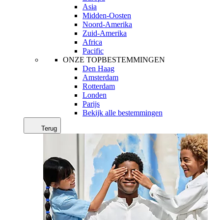
Asia
Midden-Oosten
Noord-Amerika
Zuid-Amerika
Africa
Pacific
ONZE TOPBESTEMMINGEN
Den Haag
Amsterdam
Rotterdam
Londen
Parijs
Bekijk alle bestemmingen
Terug