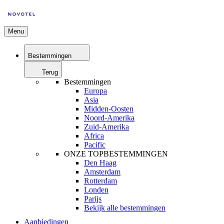
Menu
Bestemmingen
Terug
Bestemmingen
Europa
Asia
Midden-Oosten
Noord-Amerika
Zuid-Amerika
Africa
Pacific
ONZE TOPBESTEMMINGEN
Den Haag
Amsterdam
Rotterdam
Londen
Parijs
Bekijk alle bestemmingen
Aanbiedingen