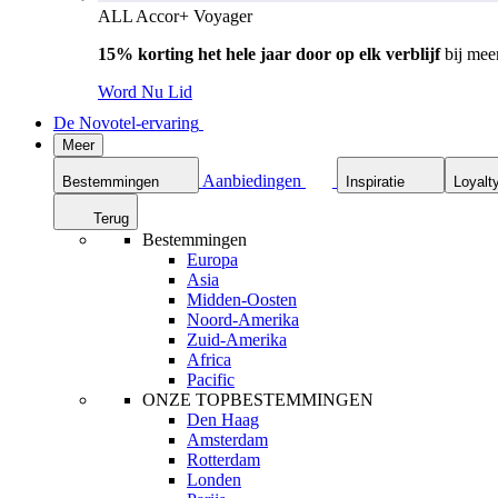
ALL Accor+ Voyager
15% korting het hele jaar door op elk verblijf
bij mee
Word Nu Lid
De Novotel-ervaring
Meer
Aanbiedingen
Bestemmingen
Inspiratie
Loyalt
Terug
Bestemmingen
Europa
Asia
Midden-Oosten
Noord-Amerika
Zuid-Amerika
Africa
Pacific
ONZE TOPBESTEMMINGEN
Den Haag
Amsterdam
Rotterdam
Londen