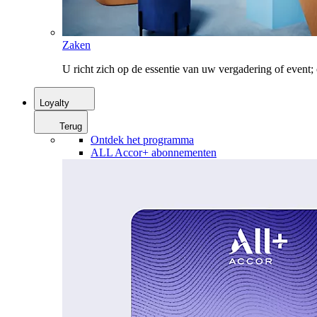
Zaken
U richt zich op de essentie van uw vergadering of event
Loyalty
Terug
Ontdek het programma
ALL Accor+ abonnementen