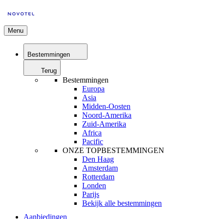
Menu
Bestemmingen
Terug
Bestemmingen
Europa
Asia
Midden-Oosten
Noord-Amerika
Zuid-Amerika
Africa
Pacific
ONZE TOPBESTEMMINGEN
Den Haag
Amsterdam
Rotterdam
Londen
Parijs
Bekijk alle bestemmingen
Aanbiedingen