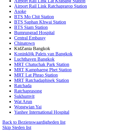
Airport Rail Link Lat Krabang Station
Airport Rail Link Ratchaprarop Station
Asoke
BTS Mo Chit Station
BTS Saphan Khwai Station
BTS Siam Station
Bumrungrad Hospital
Central Embassy
Chinatown
KidZania Bangkok
Koninklijk Paleis van Bangkok
Luchthaven Bangkok
MRT Chatuchak Park Station
MRT Kamphaeng Phet Station
MRT Lat Phrao Station
MRT Ratchadaphisek Station
Ratchada
Ratchaprasong
Sukhumvit
Wat Arun
Wongwian Yai
Yanhee International Hospital
Back to Bezienswaardigheden list
Skip Steden list