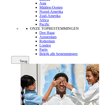
Asia
Midden-Oosten
Noord-Amerika
Zuid-Amerika
Africa
Pacific
ONZE TOPBESTEMMINGEN
Den Haag
Amsterdam
Rotterdam
Londen
Parijs
Bekijk alle bestemmingen
Terug