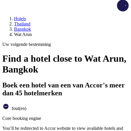
Load
Hotels
Thailand
Bangkok
Wat Arun
Uw volgende bestemming
Find a hotel close to Wat Arun,
Bangkok
Boek een hotel van een van Accor's meer
dan 45 hotelmerken
fout(en)
Core booking engine
You’ll be redirected to Accor website to view available hotels and