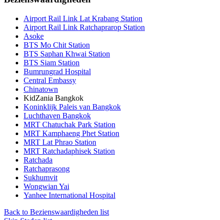
Airport Rail Link Lat Krabang Station
Airport Rail Link Ratchaprarop Station
Asoke
BTS Mo Chit Station
BTS Saphan Khwai Station
BTS Siam Station
Bumrungrad Hospital
Central Embassy
Chinatown
KidZania Bangkok
Koninklijk Paleis van Bangkok
Luchthaven Bangkok
MRT Chatuchak Park Station
MRT Kamphaeng Phet Station
MRT Lat Phrao Station
MRT Ratchadaphisek Station
Ratchada
Ratchaprasong
Sukhumvit
Wongwian Yai
Yanhee International Hospital
Back to Bezienswaardigheden list