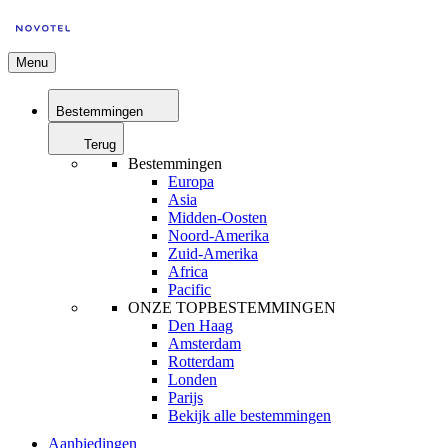
Menu
Bestemmingen
Terug
Bestemmingen
Europa
Asia
Midden-Oosten
Noord-Amerika
Zuid-Amerika
Africa
Pacific
ONZE TOPBESTEMMINGEN
Den Haag
Amsterdam
Rotterdam
Londen
Parijs
Bekijk alle bestemmingen
Aanbiedingen