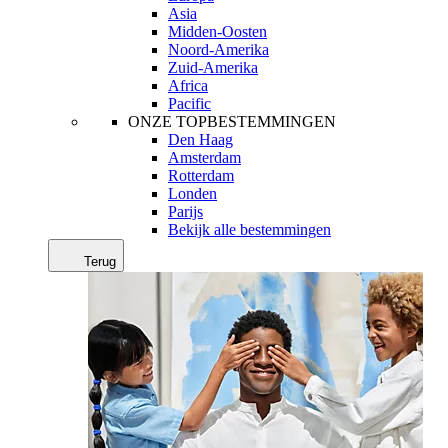
Asia
Midden-Oosten
Noord-Amerika
Zuid-Amerika
Africa
Pacific
ONZE TOPBESTEMMINGEN
Den Haag
Amsterdam
Rotterdam
Londen
Parijs
Bekijk alle bestemmingen
Terug