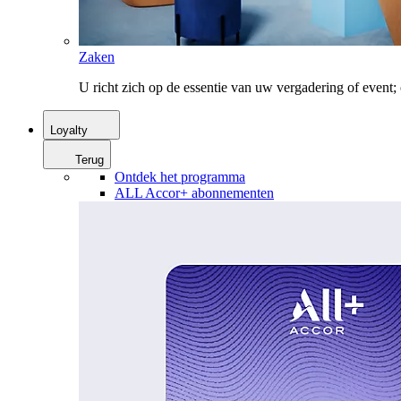
Zaken
U richt zich op de essentie van uw vergadering of event
Loyalty
Terug
Ontdek het programma
ALL Accor+ abonnementen