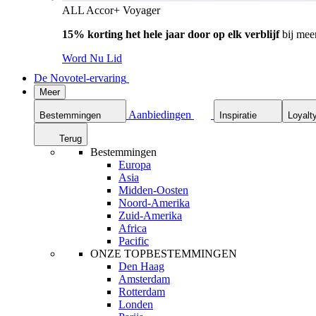
ALL Accor+ Voyager
15% korting het hele jaar door op elk verblijf
bij mee
Word Nu Lid
De Novotel-ervaring
Meer
Aanbiedingen
Bestemmingen
Inspiratie
Loyalt
Terug
Bestemmingen
Europa
Asia
Midden-Oosten
Noord-Amerika
Zuid-Amerika
Africa
Pacific
ONZE TOPBESTEMMINGEN
Den Haag
Amsterdam
Rotterdam
Londen