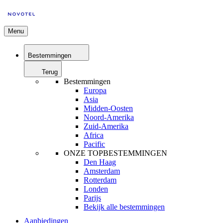
Menu
Bestemmingen
Terug
Bestemmingen
Europa
Asia
Midden-Oosten
Noord-Amerika
Zuid-Amerika
Africa
Pacific
ONZE TOPBESTEMMINGEN
Den Haag
Amsterdam
Rotterdam
Londen
Parijs
Bekijk alle bestemmingen
Aanbiedingen