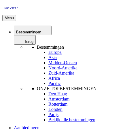
Menu
Bestemmingen
Terug
Bestemmingen
Europa
Asia
Midden-Oosten
Noord-Amerika
Zuid-Amerika
Africa
Pacific
ONZE TOPBESTEMMINGEN
Den Haag
Amsterdam
Rotterdam
Londen
Parijs
Bekijk alle bestemmingen
Aanbiedingen