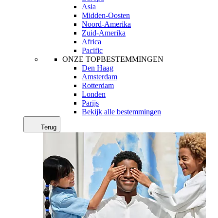
Asia
Midden-Oosten
Noord-Amerika
Zuid-Amerika
Africa
Pacific
ONZE TOPBESTEMMINGEN
Den Haag
Amsterdam
Rotterdam
Londen
Parijs
Bekijk alle bestemmingen
Terug