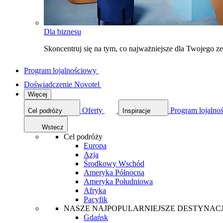
Dla biznesu
Skoncentruj się na tym, co najważniejsze dla Twojego 
Program lojalnościowy
Doświadczenie Novotel
Więcej
Oferty
Program lojalno
Cel podróży
Inspiracje
Wstecz
Cel podróży
Europa
Azja
Środkowy Wschód
Ameryka Północna
Ameryka Południowa
Afryka
Pacyfik
NASZE NAJPOPULARNIEJSZE DESTYNAC
Gdańsk