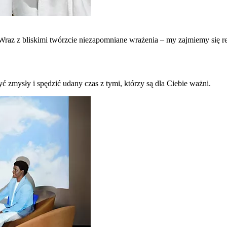
raz z bliskimi twórzcie niezapomniane wrażenia – my zajmiemy się re
ć zmysły i spędzić udany czas z tymi, którzy są dla Ciebie ważni.