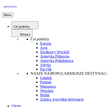
Menu
Cel podróży
Wstecz
Cel podróży
Europa
Azja
Środkowy Wschód
Ameryka Północna
Ameryka Południowa
Afryka
Pacyfik
NASZE NAJPOPULARNIEJSZE DESTYNAC
Gdańsk
Poznań
Warszawa
Wrocław
Berlin
Zobacz wszystkie destynacje
Oferty