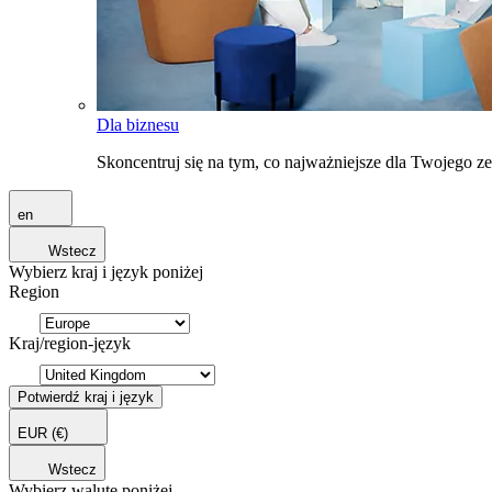
Dla biznesu
Skoncentruj się na tym, co najważniejsze dla Twojego 
en
Wstecz
Wybierz kraj i język poniżej
Region
Kraj/region-język
Potwierdź kraj i język
EUR
(€)
Wstecz
Wybierz walutę poniżej