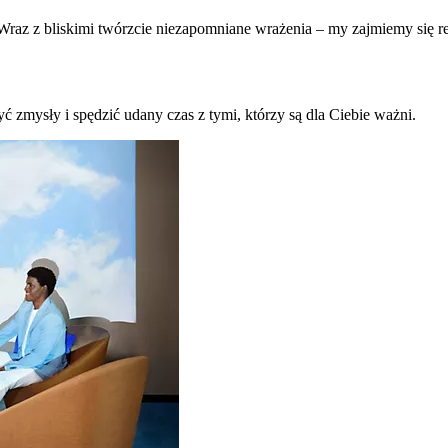
raz z bliskimi twórzcie niezapomniane wrażenia – my zajmiemy się re
ć zmysły i spędzić udany czas z tymi, którzy są dla Ciebie ważni.