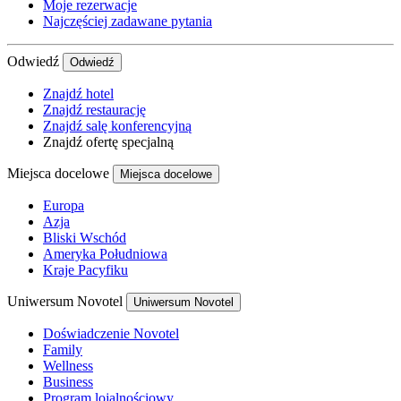
Moje rezerwacje
Najczęściej zadawane pytania
Odwiedź
Odwiedź
Znajdź hotel
Znajdź restaurację
Znajdź salę konferencyjną
Znajdź ofertę specjalną
Miejsca docelowe
Miejsca docelowe
Europa
Azja
Bliski Wschód
Ameryka Południowa
Kraje Pacyfiku
Uniwersum Novotel
Uniwersum Novotel
Doświadczenie Novotel
Family
Wellness
Business
Program lojalnościowy