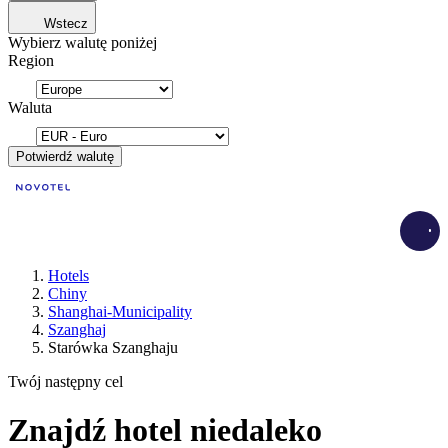
Wstecz
Wybierz walutę poniżej
Region
Waluta
Potwierdź walutę
Load
Hotels
Chiny
Shanghai-Municipality
Szanghaj
Starówka Szanghaju
Twój następny cel
Znajdź hotel niedaleko