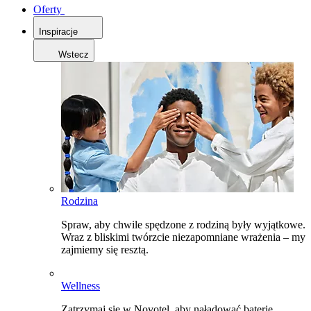
Oferty
Inspiracje
Wstecz
Rodzina
Spraw, aby chwile spędzone z rodziną były wyjątkowe.
Wraz z bliskimi twórzcie niezapomniane wrażenia – my
zajmiemy się resztą.
Wellness
Zatrzymaj się w Novotel, aby naładować baterie,