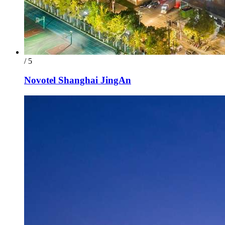
/ 5
Novotel Shanghai JingAn