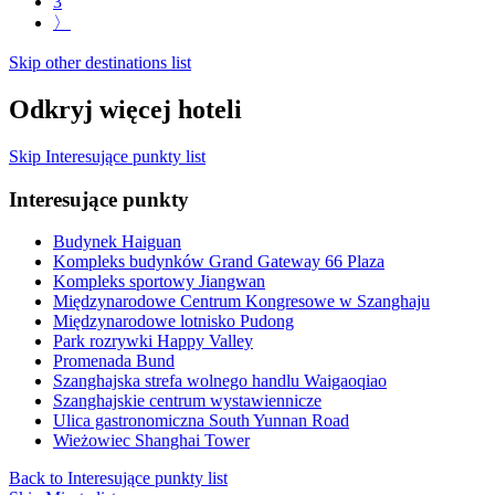
3
〉
Skip other destinations list
Odkryj więcej hoteli
Skip Interesujące punkty list
Interesujące punkty
Budynek Haiguan
Kompleks budynków Grand Gateway 66 Plaza
Kompleks sportowy Jiangwan
Międzynarodowe Centrum Kongresowe w Szanghaju
Międzynarodowe lotnisko Pudong
Park rozrywki Happy Valley
Promenada Bund
Szanghajska strefa wolnego handlu Waigaoqiao
Szanghajskie centrum wystawiennicze
Ulica gastronomiczna South Yunnan Road
Wieżowiec Shanghai Tower
Back to Interesujące punkty list