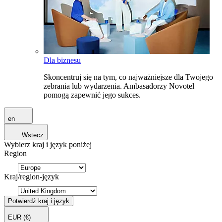
Dla biznesu
Skoncentruj się na tym, co najważniejsze dla Twojego
zebrania lub wydarzenia. Ambasadorzy Novotel
pomogą zapewnić jego sukces.
en
Wstecz
Wybierz kraj i język poniżej
Region
Kraj/region-język
Potwierdź kraj i język
EUR
(€)