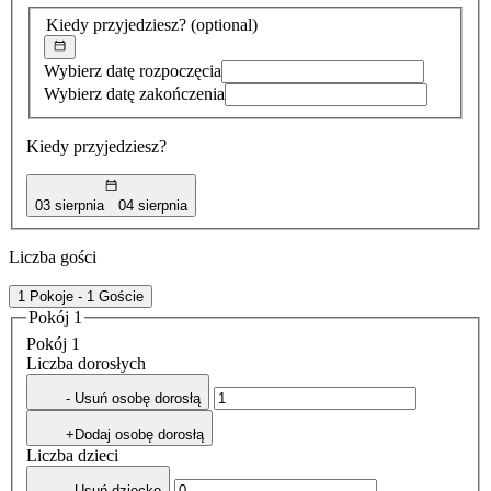
znaleziona
Kiedy przyjedziesz?
(optional)
Wybierz datę rozpoczęcia
Wybierz datę zakończenia
Kiedy przyjedziesz?
03 sierpnia
04 sierpnia
Liczba gości
1 Pokoje - 1 Goście
Pokój 1
Pokój 1
Liczba dorosłych
- Usuń osobę dorosłą
+Dodaj osobę dorosłą
Liczba dzieci
- Usuń dziecko