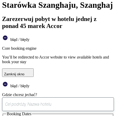
Starówka Szanghaju, Szanghaj
Zarezerwuj pobyt w hotelu jednej z
ponad 45 marek Accor
błąd / błędy
Core booking engine
You’ll be redirected to Accor website to view available hotels and
book your stay
Zamknij okno
błąd / błędy
Gdzie chcesz jechać?
0
sugestia
Booking Dates
została