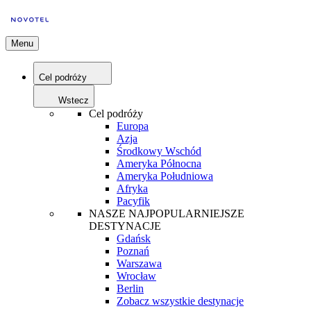
Menu
Cel podróży
Wstecz
Cel podróży
Europa
Azja
Środkowy Wschód
Ameryka Północna
Ameryka Południowa
Afryka
Pacyfik
NASZE NAJPOPULARNIEJSZE
DESTYNACJE
Gdańsk
Poznań
Warszawa
Wrocław
Berlin
Zobacz wszystkie destynacje