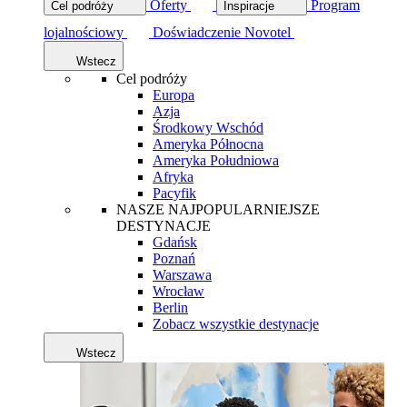
Oferty
Program
Cel podróży
Inspiracje
lojalnościowy
Doświadczenie Novotel
Wstecz
Cel podróży
Europa
Azja
Środkowy Wschód
Ameryka Północna
Ameryka Południowa
Afryka
Pacyfik
NASZE NAJPOPULARNIEJSZE
DESTYNACJE
Gdańsk
Poznań
Warszawa
Wrocław
Berlin
Zobacz wszystkie destynacje
Wstecz