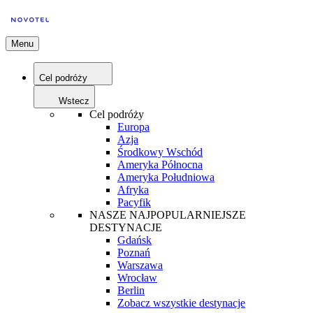
Menu
Cel podróży
Wstecz
Cel podróży
Europa
Azja
Środkowy Wschód
Ameryka Północna
Ameryka Południowa
Afryka
Pacyfik
NASZE NAJPOPULARNIEJSZE
DESTYNACJE
Gdańsk
Poznań
Warszawa
Wrocław
Berlin
Zobacz wszystkie destynacje