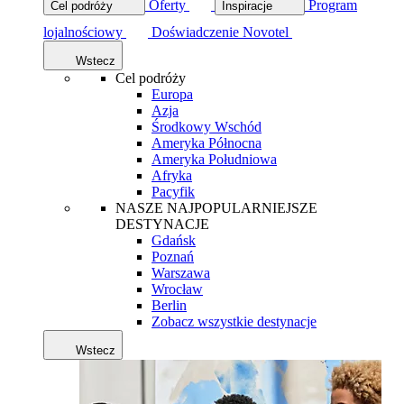
Oferty
Program
Cel podróży
Inspiracje
lojalnościowy
Doświadczenie Novotel
Wstecz
Cel podróży
Europa
Azja
Środkowy Wschód
Ameryka Północna
Ameryka Południowa
Afryka
Pacyfik
NASZE NAJPOPULARNIEJSZE
DESTYNACJE
Gdańsk
Poznań
Warszawa
Wrocław
Berlin
Zobacz wszystkie destynacje
Wstecz