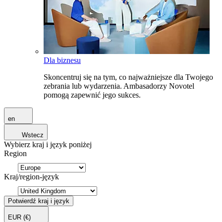
Dla biznesu
Skoncentruj się na tym, co najważniejsze dla Twojego
zebrania lub wydarzenia. Ambasadorzy Novotel
pomogą zapewnić jego sukces.
en
Wstecz
Wybierz kraj i język poniżej
Region
Kraj/region-język
Potwierdź kraj i język
EUR
(€)