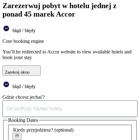
Zarezerwuj pobyt w hotelu jednej z
ponad 45 marek Accor
błąd / błędy
Core booking engine
You’ll be redirected to Accor website to view available hotels and
book your stay
Zamknij okno
błąd / błędy
Gdzie chcesz jechać?
0
sugestia
Booking Dates
została
znaleziona
Kiedy przyjedziesz?
(optional)