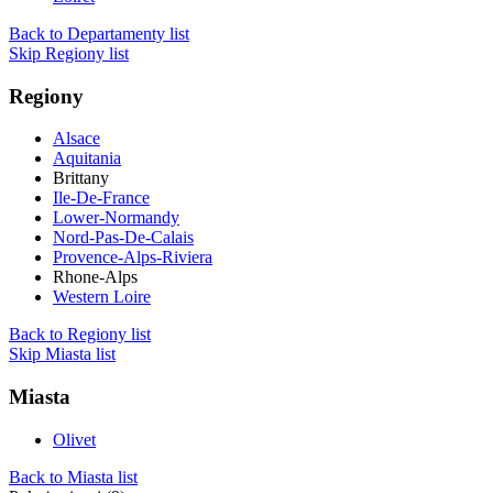
Back to Departamenty list
Skip Regiony list
Regiony
Alsace
Aquitania
Brittany
Ile-De-France
Lower-Normandy
Nord-Pas-De-Calais
Provence-Alps-Riviera
Rhone-Alps
Western Loire
Back to Regiony list
Skip Miasta list
Miasta
Olivet
Back to Miasta list