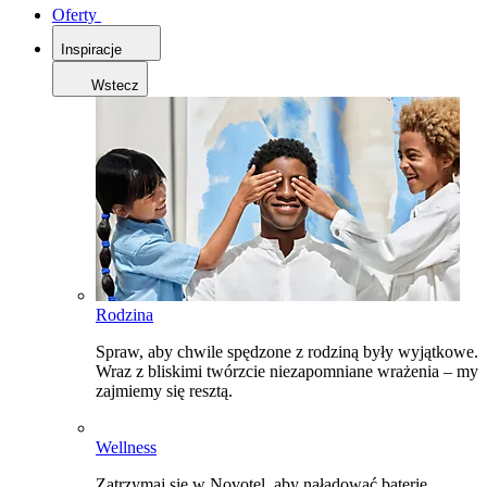
Oferty
Inspiracje
Wstecz
Rodzina
Spraw, aby chwile spędzone z rodziną były wyjątkowe.
Wraz z bliskimi twórzcie niezapomniane wrażenia – my
zajmiemy się resztą.
Wellness
Zatrzymaj się w Novotel, aby naładować baterie,