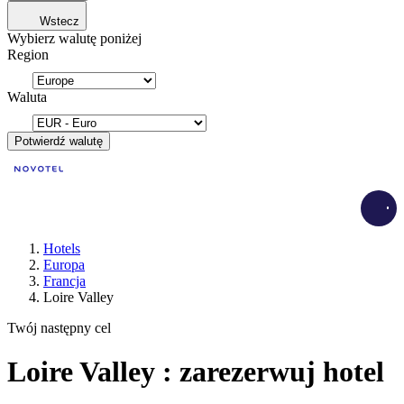
Wstecz
Wybierz walutę poniżej
Region
Waluta
Potwierdź walutę
Load
Hotels
Europa
Francja
Loire Valley
Twój następny cel
Loire Valley : zarezerwuj hotel