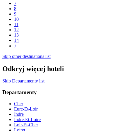
7
8
9
10
11
12
13
14
〉
Skip other destinations list
Odkryj więcej hoteli
Skip Departamenty list
Departamenty
Cher
Eure-Et-Loir
Indre
Indre-Et-Loire
Loir-Et-Cher
Loiret