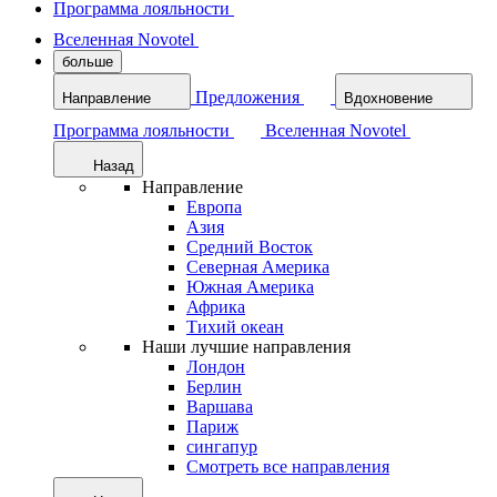
Программа лояльности
Вселенная Novotel
больше
Предложения
Направление
Вдохновение
Программа лояльности
Вселенная Novotel
Назад
Направление
Европа
Азия
Средний Восток
Северная Америка
Южная Америка
Африка
Тихий океан
Наши лучшие направления
Лондон
Берлин
Варшава
Париж
сингапур
Смотреть все направления