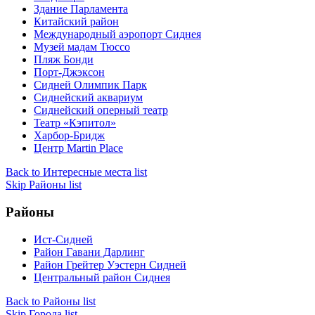
Здание Парламента
Китайский район
Международный аэропорт Сиднея
Музей мадам Тюссо
Пляж Бонди
Порт-Джэксон
Сидней Олимпик Парк
Сиднейский аквариум
Сиднейский оперный театр
Театр «Кэпитол»
Харбор-Бридж
Центр Martin Place
Back to Интересные места list
Skip Районы list
Районы
Ист-Сидней
Район Гавани Дарлинг
Район Грейтер Уэстерн Сидней
Центральный район Сиднея
Back to Районы list
Skip Города list