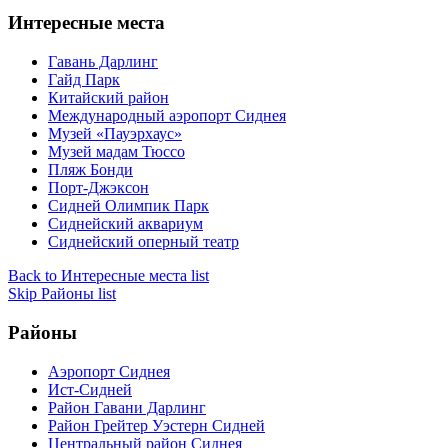
Интересные места
Гавань Дарлинг
Гайд Парк
Китайский район
Международный аэропорт Сиднея
Музей «Пауэрхаус»
Музей мадам Тюссо
Пляж Бонди
Порт-Джэксон
Сидней Олимпик Парк
Сиднейский аквариум
Сиднейский оперный театр
Back to Интересные места list
Skip Районы list
Районы
Аэропорт Сиднея
Ист-Сидней
Район Гавани Дарлинг
Район Грейтер Уэстерн Сидней
Центральный район Сиднея