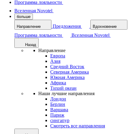
Программа лояльности
Вселенная Novotel
больше
Предложения
Направление
Вдохновение
Программа лояльности
Вселенная Novotel
Назад
Направление
Европа
Азия
Средний Восток
Северная Америка
Южная Америка
Африка
Тихий океан
Наши лучшие направления
Лондон
Берлин
Варшава
Париж
сингапур
Смотреть все направления