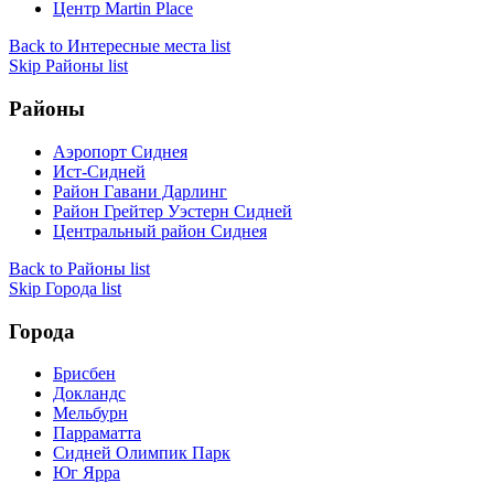
Центр Martin Place
Back to Интересные места list
Skip Районы list
Районы
Аэропорт Сиднея
Ист-Сидней
Район Гавани Дарлинг
Район Грейтер Уэстерн Сидней
Центральный район Сиднея
Back to Районы list
Skip Города list
Города
Брисбен
Докландс
Мельбурн
Парраматта
Сидней Олимпик Парк
Юг Ярра