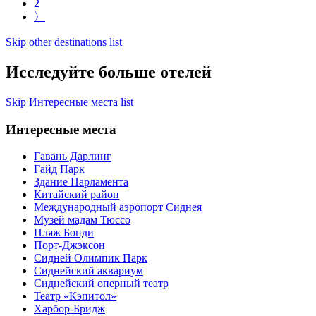
2
〉
Skip other destinations list
Исследуйте больше отелей
Skip Интересные места list
Интересные места
Гавань Дарлинг
Гайд Парк
Здание Парламента
Китайский район
Международный аэропорт Сиднея
Музей мадам Тюссо
Пляж Бонди
Порт-Джэксон
Сидней Олимпик Парк
Сиднейский аквариум
Сиднейский оперный театр
Театр «Кэпитол»
Харбор-Бридж