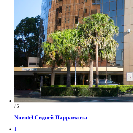
/ 5
Novotel Сидней Парраматта
1