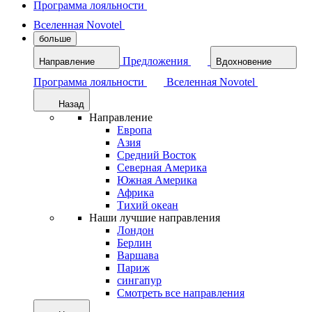
Программа лояльности
Вселенная Novotel
больше
Предложения
Направление
Вдохновение
Программа лояльности
Вселенная Novotel
Назад
Направление
Европа
Азия
Средний Восток
Северная Америка
Южная Америка
Африка
Тихий океан
Наши лучшие направления
Лондон
Берлин
Варшава
Париж
сингапур
Смотреть все направления