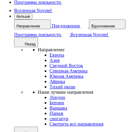
Программа лояльности
Вселенная Novotel
больше
Предложения
Направление
Вдохновение
Программа лояльности
Вселенная Novotel
Назад
Направление
Европа
Азия
Средний Восток
Северная Америка
Южная Америка
Африка
Тихий океан
Наши лучшие направления
Лондон
Берлин
Варшава
Париж
сингапур
Смотреть все направления