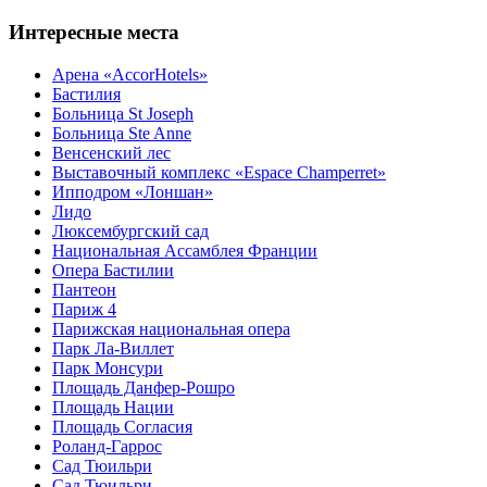
Интересные места
Арена «AccorHotels»
Бастилия
Больница St Joseph
Больница Ste Anne
Венсенский лес
Выставочный комплекс «Espace Champerret»
Ипподром «Лоншан»
Лидо
Люксембургский сад
Национальная Ассамблея Франции
Опера Бастилии
Пантеон
Париж 4
Парижская национальная опера
Парк Ла-Виллет
Парк Монсури
Площадь Данфер-Рошро
Площадь Нации
Площадь Согласия
Роланд-Гаррос
Сад Тюильри
Сад Тюильри