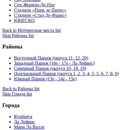
Сен-Жермэн-Де-Пре
Стадион «Парк де Пренс»
Стадион «Стад Де Франс»
ЮНЕСКО
Back to Интересные места list
Skip Районы list
Районы
Восточный Париж (округа 11, 12, 20)
Западный Париж (16e - 17e - Ла Дефанс)
Северный Париж (округа 10, 18, 19)
Центральный Париж (округа 1, 2, 3, 4, 5, 5, 6, 7, 8, 9)
Южный Париж (13e - 14e - 15e)
Back to Районы list
Skip Города list
Города
Курбевуа
Ла Дефанс
Марн Ла Валле