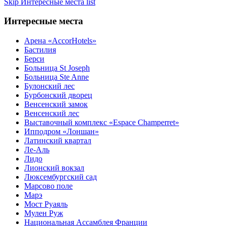
Skip Интересные места list
Интересные места
Арена «AccorHotels»
Бастилия
Берси
Больница St Joseph
Больница Ste Anne
Булонский лес
Бурбонский дворец
Венсенский замок
Венсенский лес
Выставочный комплекс «Espace Champerret»
Ипподром «Лоншан»
Латинский квартал
Ле-Аль
Лидо
Лионский вокзал
Люксембургский сад
Марсово поле
Марэ
Мост Руаяль
Мулен Руж
Национальная Ассамблея Франции