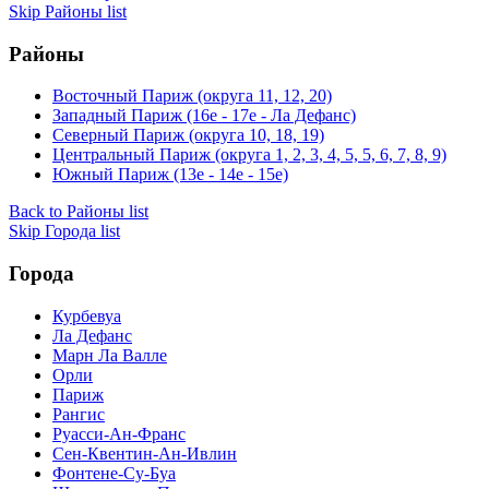
Skip Районы list
Районы
Восточный Париж (округа 11, 12, 20)
Западный Париж (16e - 17e - Ла Дефанс)
Северный Париж (округа 10, 18, 19)
Центральный Париж (округа 1, 2, 3, 4, 5, 5, 6, 7, 8, 9)
Южный Париж (13e - 14e - 15e)
Back to Районы list
Skip Города list
Города
Курбевуа
Ла Дефанс
Марн Ла Валле
Орли
Париж
Рангис
Руасси-Ан-Франс
Сен-Квентин-Ан-Ивлин
Фонтене-Су-Буа