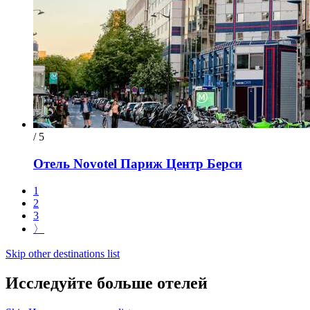
/ 5
Отель Novotel Париж Центр Берси
1
2
3
〉
Skip other destinations list
Исследуйте больше отелей