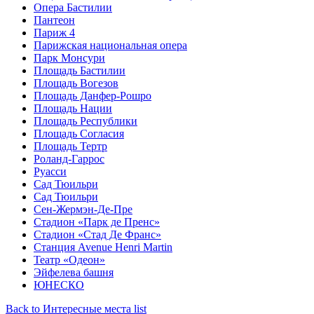
Опера Бастилии
Пантеон
Париж 4
Парижская национальная опера
Парк Монсури
Площадь Бастилии
Площадь Вогезов
Площадь Данфер-Рошро
Площадь Нации
Площадь Республики
Площадь Согласия
Площадь Тертр
Роланд-Гаррос
Руасси
Сад Тюильри
Сад Тюильри
Сен-Жермэн-Де-Пре
Стадион «Парк де Пренс»
Стадион «Стад Де Франс»
Станция Avenue Henri Martin
Театр «Одеон»
Эйфелева башня
ЮНЕСКО
Back to Интересные места list