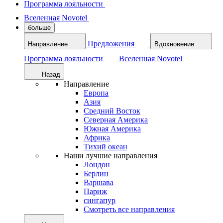
Программа лояльности
Вселенная Novotel
больше
Предложения
Направление
Вдохновение
Программа лояльности
Вселенная Novotel
Назад
Направление
Европа
Азия
Средний Восток
Северная Америка
Южная Америка
Африка
Тихий океан
Наши лучшие направления
Лондон
Берлин
Варшава
Париж
сингапур
Смотреть все направления