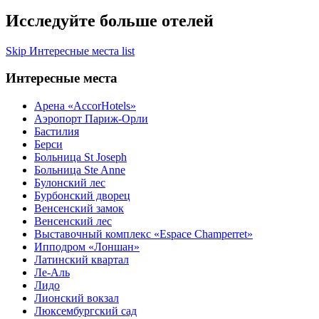
Исследуйте больше отелей
Skip Интересные места list
Интересные места
Арена «AccorHotels»
Аэропорт Париж-Орли
Бастилия
Берси
Больница St Joseph
Больница Ste Anne
Булонский лес
Бурбонский дворец
Венсенский замок
Венсенский лес
Выставочный комплекс «Espace Champerret»
Ипподром «Лоншан»
Латинский квартал
Ле-Аль
Лидо
Лионский вокзал
Люксембургский сад