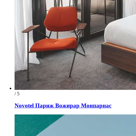
/ 5
Novotel Париж Вожирар Монпарнас