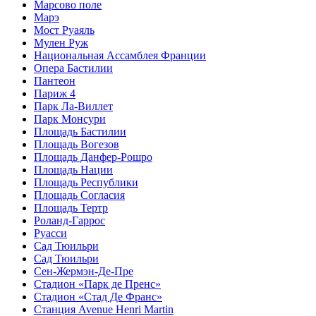
Марсово поле
Марэ
Мост Руаяль
Мулен Руж
Национальная Ассамблея Франции
Опера Бастилии
Пантеон
Париж 4
Парк Ла-Виллет
Парк Монсури
Площадь Бастилии
Площадь Вогезов
Площадь Данфер-Рошро
Площадь Нации
Площадь Республики
Площадь Согласия
Площадь Тертр
Роланд-Гаррос
Руасси
Сад Тюильри
Сад Тюильри
Сен-Жермэн-Де-Пре
Стадион «Парк де Пренс»
Стадион «Стад Де Франс»
Станция Avenue Henri Martin