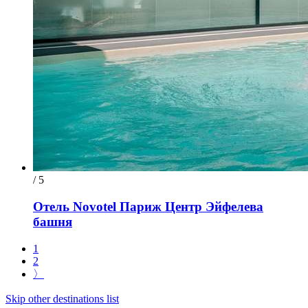
/ 5
Отель Novotel Париж Центр Эйфелева
башня
1
2
〉
Skip other destinations list