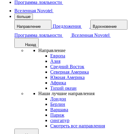
Программа лояльности
Вселенная Novotel
больше
Предложения
Направление
Вдохновение
Программа лояльности
Вселенная Novotel
Назад
Направление
Европа
Азия
Средний Восток
Северная Америка
Южная Америка
Африка
Тихий океан
Наши лучшие направления
Лондон
Берлин
Варшава
Париж
сингапур
Смотреть все направления