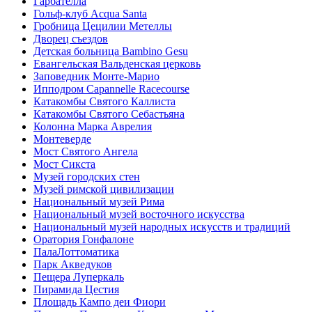
Гарбателла
Гольф-клуб Acqua Santa
Гробница Цецилии Метеллы
Дворец съездов
Детская больница Bambino Gesu
Евангельская Вальденская церковь
Заповедник Монте-Марио
Ипподром Capannelle Racecourse
Катакомбы Святого Каллиста
Катакомбы Святого Себастьяна
Колонна Марка Аврелия
Монтеверде
Мост Святого Ангела
Мост Сикста
Музей городских стен
Музей римской цивилизации
Национальный музей Рима
Национальный музей восточного искусства
Национальный музей народных искусств и традиций
Оратория Гонфалоне
ПалаЛоттоматика
Парк Акведуков
Пещера Луперкаль
Пирамида Цестия
Площадь Кампо деи Фиори