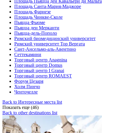
Площадь Пьяцца деи Кавальери ди Мальта
Площадь Санта-Мария-Маджоре
Площадь Фарнезе
Площадь Чинкве-Сколе
Пьяцца Фьюме
Пьяцца деи Мерканти
Пьяцца-дель-Пополо
Римский биомедицинский университет
Римский университет Тор Вергата
Сант-Ансельмо-аль-Авентино
Сеттекамини
Торговый центр Anagnina
Торговый центр Domus
Торговый центр I Granai
Торговый центр ROMAEST
Форум Цезаря
Холм Пинчо
Ченточелле
Back to Интересные места list
Показать еще (46)
Back to other destinations list