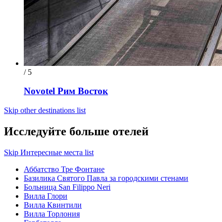
/ 5
Novotel Рим Восток
Skip other destinations list
Исследуйте больше отелей
Skip Интересные места list
Аббатство Тре Фонтане
Базилика Святого Павла за городскими стенами
Больница San Filippo Neri
Вилла Глори
Вилла Квинтили
Вилла Торлония