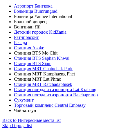
Аэропорт Бангкока
Больница Bumrungrad
Больница Yanhee International
Большой дворец
Вонгвиан Яй
Детский городок KidZania
Ратчпрасонг
Рачада
Станция Asoke
Станция BTS Mo Chit
Станция BTS Saphan Khwai
Станция BTS Siam
Станция MRT Chatuchak Park
Станция MRT Kamphaeng Phet
Станция MRT Lat Phrao
Станция MRT Ratchadaphisek
Станция поезда из аэропорта Lat Krabang
Станция поезда из аэропорта Ratchaprarop
Сухумвит
Торговый комплекс Central Embassy
Чайна-таун
Back to Интересные места list
Skip Города list