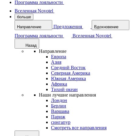
Программа лояльности
Вселенная Novotel
больше
Предложения
Направление
Вдохновение
Программа лояльности
Вселенная Novotel
Назад
Направление
Европа
Азия
Средний Восток
Северная Америка
Южная Америка
Африка
Тихий океан
Наши лучшие направления
Лондон
Берлин
Варшава
Париж
сингапур
Смотреть все направления