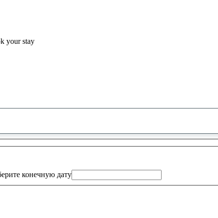
ok your stay
0
предложение
найдено
ерите конечную дату