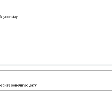
ok your stay
0
предложение
найдено
ерите конечную дату