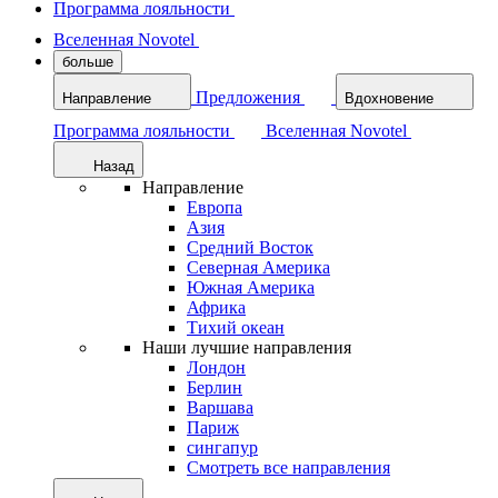
Программа лояльности
Вселенная Novotel
больше
Предложения
Направление
Вдохновение
Программа лояльности
Вселенная Novotel
Назад
Направление
Европа
Азия
Средний Восток
Северная Америка
Южная Америка
Африка
Тихий океан
Наши лучшие направления
Лондон
Берлин
Варшава
Париж
сингапур
Смотреть все направления