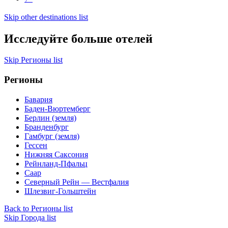
Skip other destinations list
Исследуйте больше отелей
Skip Регионы list
Регионы
Бавария
Баден-Вюртемберг
Берлин (земля)
Бранденбург
Гамбург (земля)
Гессен
Нижняя Саксония
Рейнланд-Пфальц
Саар
Северный Рейн — Вестфалия
Шлезвиг-Гольштейн
Back to Регионы list
Skip Города list