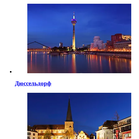
Дюссельдорф