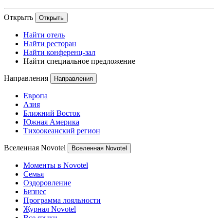
Открыть
Открыть
Найти отель
Найти ресторан
Найти конференц-зал
Найти специальное предложение
Направления
Направления
Европа
Азия
Ближний Восток
Южная Америка
Тихоокеанский регион
Вселенная Novotel
Вселенная Novotel
Моменты в Novotel
Семья
Оздоровление
Бизнес
Программа лояльности
Журнал Novotel
Все языки