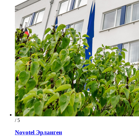
/ 5
Novotel Эрланген