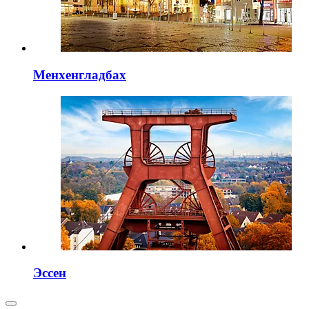
Менхенгладбах
Эссен