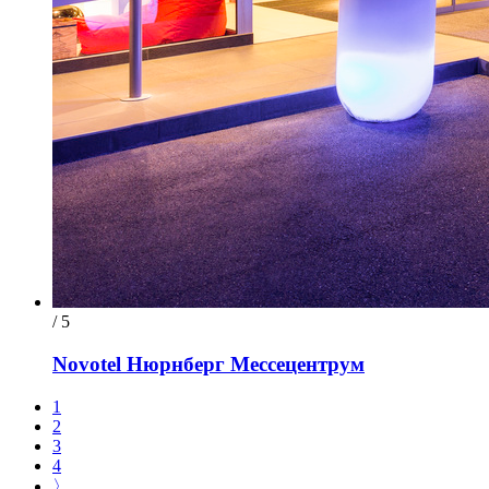
/ 5
Novotel Нюрнберг Мессецентрум
1
2
3
4
〉