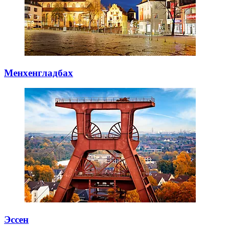
Менхенгладбах
Эссен