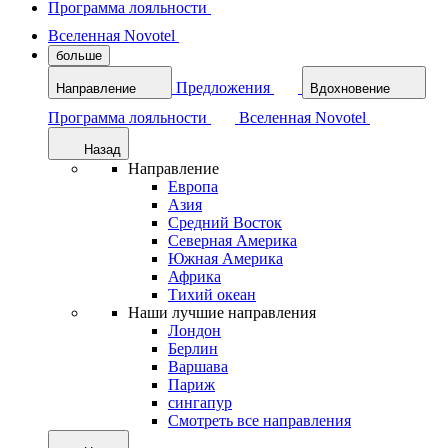
Программа лояльности
Вселенная Novotel
больше
Предложения
Направление
Вдохновение
Программа лояльности
Вселенная Novotel
Назад
Направление
Европа
Азия
Средний Восток
Северная Америка
Южная Америка
Африка
Тихий океан
Наши лучшие направления
Лондон
Берлин
Варшава
Париж
сингапур
Смотреть все направления