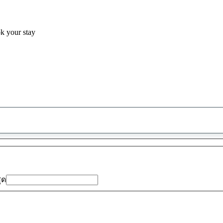
ok your stay
พบ
ข้อ
เสนอ
0
รายการ
สุด