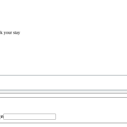
ok your stay
พบ
ข้อ
เสนอ
0
รายการ
สุด