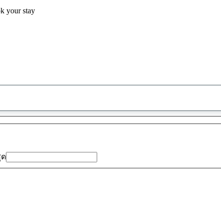
ok your stay
พบ
ข้อ
เสนอ
0
รายการ
สุด