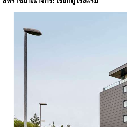
สหราชอาณาจักร: เรียกดูโรงแรม