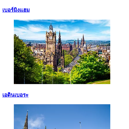
เบอร์มิงแฮม
เอดินเบอระ